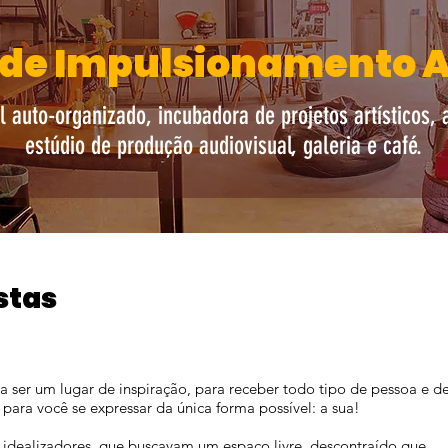
de Impulsionamento A
l auto-organizado, incubadora de projetos artísticos, a
estúdio de produção audiovisual, galeria e café.
stas
a ser um lugar de inspiração, para receber todo tipo de pessoa e d
ara você se expressar da única forma possível: a sua!
s idealizadores, que buscavam um espaço livre, descontraído que