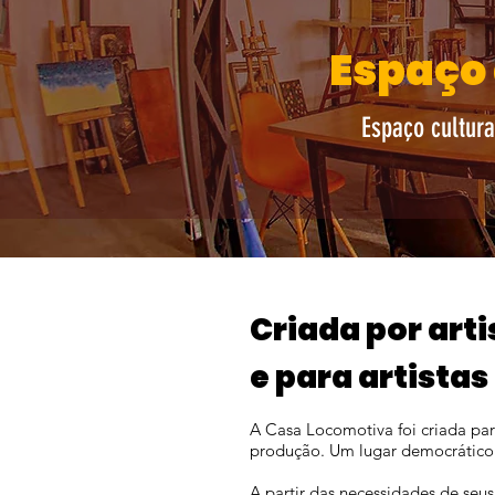
Espaço 
Espaço cultura
Criada por arti
e para artistas
A Casa Locomotiva foi criada par
produção. Um lugar democrático p
A partir das necessidades de seu