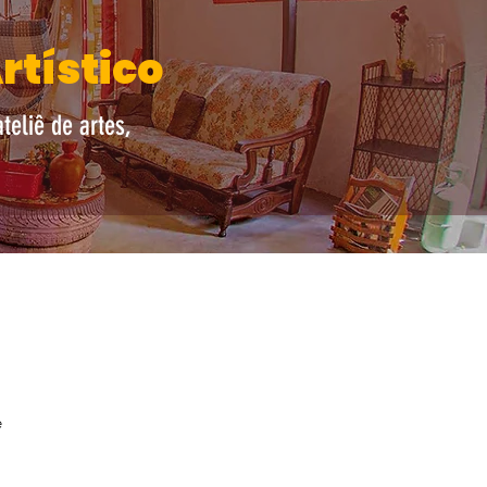
rtístico
teliê de artes,
e