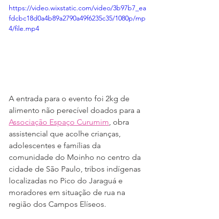
https://video.wixstatic.com/video/3b97b7_ea
fdcbc18d0a4b89a2790a49f6235c35/1080p/mp
4/file.mp4
A entrada para o evento foi 2kg de 
alimento não perecível doados para a 
Associação Espaço Curumim
, obra 
assistencial que acolhe crianças, 
adolescentes e famílias da 
comunidade do Moinho no centro da 
cidade de São Paulo, tribos indígenas 
localizadas no Pico do Jaraguá e 
moradores em situação de rua na 
região dos Campos Elíseos.