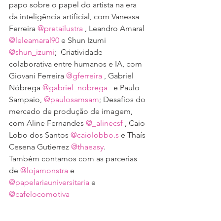
papo sobre 
o papel do artista na era 
da inteligência artificial
, com Vanessa 
Ferreira 
@pretailustra
, Leandro Amaral
@leleamaral90
 e Shun Izumi 
@shun_izumi
;  
Criatividade 
colaborativa entre humanos e IA
, com 
Giovani Ferreira 
@gferreira
 , Gabriel 
Nóbrega 
@gabriel_nobrega_
e Paulo 
Sampaio, 
@paulosamsam
; 
Desafios do 
mercado de produção de imagem
, 
com Aline Fernandes 
@_alinecsf
 , Caio 
Lobo dos Santos 
@caiolobbo.s
 e Thaís 
Cesena Gutierrez 
@thaeasy
.
Também contamos com as parcerias 
de 
@lojamonstra
 e 
@papelariauniversitaria
 e 
@cafelocomotiva