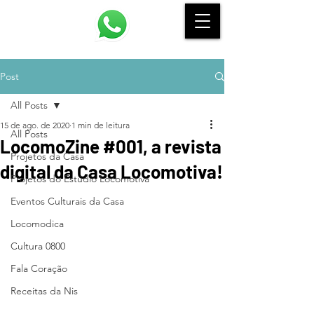
Post
All Posts
15 de ago. de 2020
1 min de leitura
All Posts
LocomoZine #001, a revista
Projetos da Casa
digital da Casa Locomotiva!
Projetos do Estúdio Locomotiva
Eventos Culturais da Casa
Locomodica
Cultura 0800
Fala Coração
Receitas da Nis