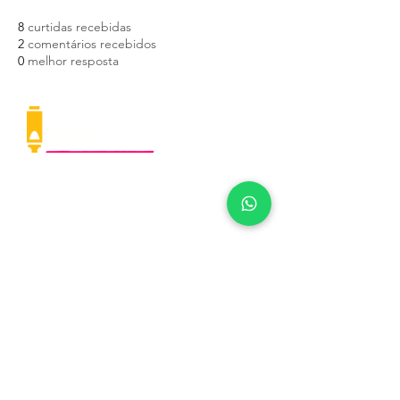
8
curtidas recebidas
2
comentários recebidos
0
melhor resposta
Rua Girassol, 973 - Vila Madalena
(11) 98016-8311
(11) 3819-3648
contato@casalocomotiva.com.br
Política de cookies
|
Política de Privacidade
Receba as novidades!
Fique por dentro de tudo o que
rola na Casa.
>