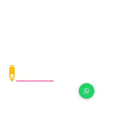
Rua Girassol, 973 - Vila Madalena
(11) 98016-8311
(11) 3819-3648
contato@casalocomotiva.com.br
Política de cookies
|
Política de Privacidade